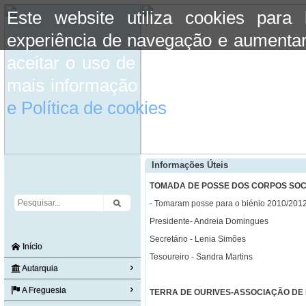
Este website utiliza cookies para
experiência de navegação e aumentar
aceitar o uso de cookies basta conti
mais informação consulte a informaç
e Política de cookies
do site.
Informações Úteis
TOMADA DE POSSE DOS CORPOS SOCI
- Tomaram posse para o biénio 2010/2012,
Presidente- Andreia Domingues
Secretário - Lenia Simões
Início
Tesoureiro - Sandra Martins
Autarquia
A Freguesia
TERRA DE OURIVES-ASSOCIAÇÃO DE