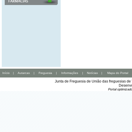
Início
|
Autarcas
|
Freguesia
|
Informações
|
Notícias
|
Mapa do Portal
Junta de Freguesia de União das freguesias de
Desenvo
Portal optimiza