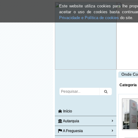
Este website utiliza cookies para lhe pr
aceitar o uso de cookies basta continu
Privacidade e Política de cookies
do site.
Onde Co
Categoria
Início
Autarquia
A Freguesia