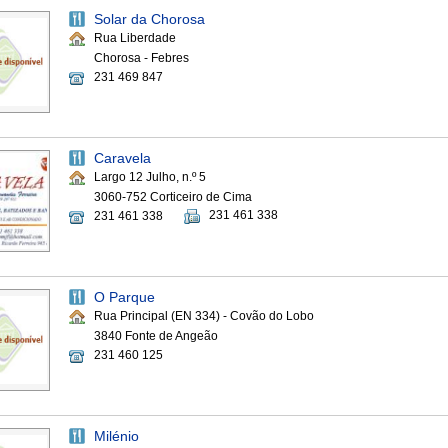
Solar da Chorosa
Rua Liberdade
Chorosa - Febres
231 469 847
Caravela
Largo 12 Julho, n.º 5
3060-752 Corticeiro de Cima
231 461 338
231 461 338
O Parque
Rua Principal (EN 334) - Covão do Lobo
3840 Fonte de Angeão
231 460 125
Milénio