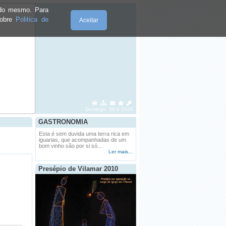
e do mesmo. Para
sobre
Politica de
Aceitar
Domingo, 09.8.2026
GASTRONOMIA
Esta é sem duvida uma terra rica em
iguarias, que acompanhadas de um
bom vinho são por si só...
Ler mais...
Presépio de Vilamar 2010