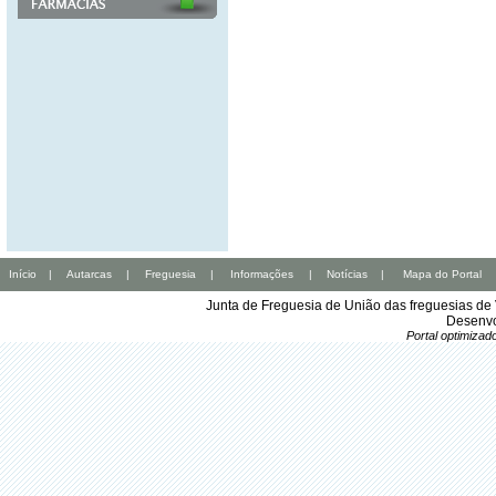
Início
|
Autarcas
|
Freguesia
|
Informações
|
Notícias
|
Mapa do Portal
Junta de Freguesia de União das freguesias de
Desenvo
Portal optimiza