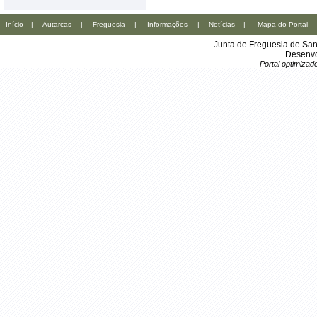
Início
|
Autarcas
|
Freguesia
|
Informações
|
Notícias
|
Mapa do Portal
Junta de Freguesia de San
Desenvo
Portal optimiza