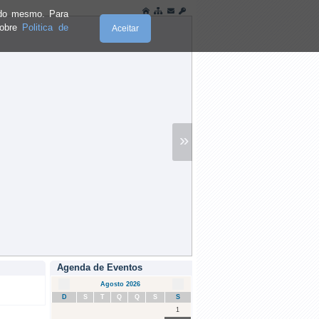
e do mesmo. Para
sobre
Politica de
Aceitar
»
Agenda de Eventos
Agosto 2026
D
S
T
Q
Q
S
S
1