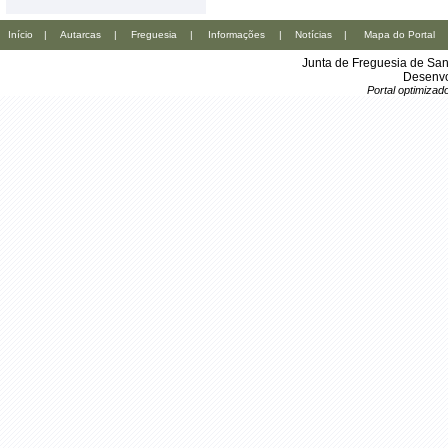
Início
|
Autarcas
|
Freguesia
|
Informações
|
Notícias
|
Mapa do Portal
Junta de Freguesia de San
Desenvo
Portal optimiza