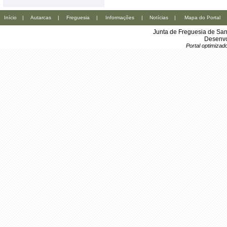
Início
|
Autarcas
|
Freguesia
|
Informações
|
Notícias
|
Mapa do Portal
Junta de Freguesia de San
Desenvo
Portal optimiza