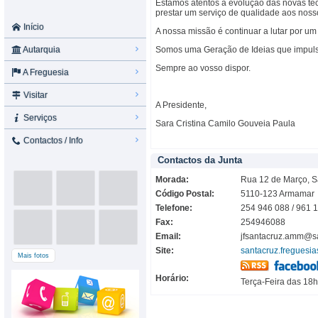
Estamos atentos à evolução das novas te
prestar um serviço de qualidade aos nos
Início
A nossa missão é continuar a lutar por 
Autarquia
Somos uma Geração de Ideias que impul
Sempre ao vosso dispor.
A Freguesia
Visitar
A Presidente,
Serviços
Sara Cristina Camilo Gouveia Paula
Contactos / Info
Contactos da Junta
Morada:
Rua 12 de Março, S
Código Postal:
5110-123 Armamar
Telefone:
254 946 088 / 961 
Fax:
254946088
Email:
jfsantacruz.amm@s
Site:
santacruz.freguesia
Mais fotos
Horário:
Terça-Feira das 18