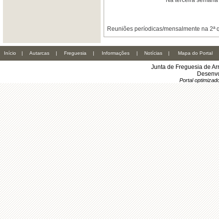
Na terceira semana 
Reuniões períodicas/mensalmente na 2ª qu
Início
|
Autarcas
|
Freguesia
|
Informações
|
Notícias
|
Mapa do Portal
Junta de Freguesia de Ar
Desenvo
Portal optimiza