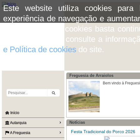
Este website utiliza cookies para
experiência de navegação e aumentar
aceitar o uso de cookies basta conti
mais informação consulte a informaç
e Política de cookies
do site.
Freguesia de Arraiolos
Bem vindo à Freguesi
Início
Notícias
Autarquia
Festa Tradicional do Porco 2026
A Freguesia