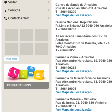
Visitar
Centro de Saúde de Arraiolos
Rua das Acácias 7040-011 Arraiolos
Serviços
T – 266498200
Ver Mapa de Localização
Contactos / Info
Guarda Nacional Republicana
R. Lima e Brito n.º 12 7040-060 Arraiolo
T – 266490700
Associação Humanitária dos B.V. de
Arraiolos
Loteamento Cruz da Barreta, lote 3 - 4
7040 Arraiolos
T - 266490050
Farmácia Vieira – Arraiolos
Mais fotos
Rua Alexandre Herculano, 19, 7040-029
Arraiolos
T – 266499218
Ver Mapa de Localização
Farmácia da Misericórdia de Arraiolos
Rua Alexandre Herculano, 31, 7040-029
CONTACTE-NOS
Arraiolos
T – 266419005
Ver Mapa de Localização
Farmácia Moreira – Vimieiro
Rua da Igreja, 23, 7040-630 Vimieiro
T – 266468101
Ver Mapa de Localização