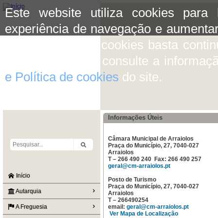
Este website utiliza cookies para
experiência de navegação e aumentar
aceitar o uso de cookies basta conti
mais informação consulte a informaç
e Política de cookies
do site.
Informações Úteis
Câmara Municipal de Arraiolos
Praça do Município, 27, 7040-027
Arraiolos
T – 266 490 240 Fax: 266 490 257
geral@cm-arraiolos.pt
Início
Posto de Turismo
Praça do Município, 27, 7040-027
Autarquia
Arraiolos
T – 266490254
A Freguesia
email:
geral@cm-arraiolos.pt
Ver Mapa de Localização