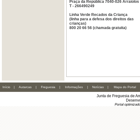
Praça da República 7040-026 Arraiolos
T - 266490249
Linha Verde Recados da Criança
(linha para a defesa dos direitos das
crianças)
800 20 66 56 (chamada gratuita)
Início
|
Autarcas
|
Freguesia
|
Informações
|
Notícias
|
Mapa do Portal
Junta de Freguesia de Ar
Desenvo
Portal optimiza