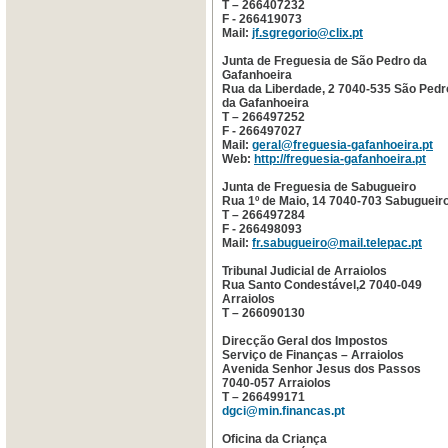
T – 266407232
F - 266419073
Mail:
jf.sgregorio@clix.pt
Junta de Freguesia de São Pedro da
Gafanhoeira
Rua da Liberdade, 2 7040-535 São Pedr
da Gafanhoeira
T – 266497252
F - 266497027
Mail:
geral@freguesia-gafanhoeira.pt
Web:
http://freguesia-gafanhoeira.pt
Junta de Freguesia de Sabugueiro
Rua 1º de Maio, 14 7040-703 Sabugueir
T – 266497284
F - 266498093
Mail:
fr.sabugueiro@mail.telepac.pt
Tribunal Judicial de Arraiolos
Rua Santo Condestável,2 7040-049
Arraiolos
T – 266090130
Direcção Geral dos Impostos
Serviço de Finanças – Arraiolos
Avenida Senhor Jesus dos Passos
7040-057 Arraiolos
T – 266499171
dgci@min.financas.pt
Oficina da Criança