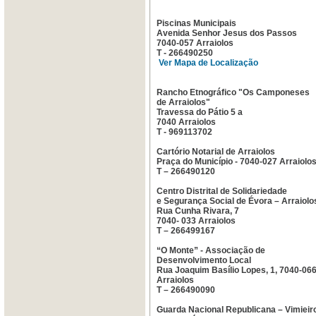
Piscinas Municipais
Avenida Senhor Jesus dos Passos
7040-057 Arraiolos
T - 266490250
Ver Mapa de Localização
Rancho Etnográfico "Os Camponeses
de Arraiolos"
Travessa do Pátio 5 a
7040 Arraiolos
T - 969113702
Cartório Notarial de Arraiolos
Praça do Município - 7040-027 Arraiolo
T – 266490120
Centro Distrital de Solidariedade
e Segurança Social de Évora – Arraiolo
Rua Cunha Rivara, 7
7040- 033 Arraiolos
T – 266499167
“O Monte” - Associação de
Desenvolvimento Local
Rua Joaquim Basílio Lopes, 1, 7040-06
Arraiolos
T – 266490090
Guarda Nacional Republicana – Vimieir