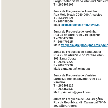
Largo Teófilo Salvado 7040-621 Vimieir
T – 266467106
Junta de Freguesia de Arraiolos
Rua Melo Mexia 7040-000 Arraiolos
T - 266499369
F - 266498060
Mail:
j.freg.arraiolos@net.novis.pt
Junta de Freguesia de Igrejinha
Rua 25 de Abril 7040-210 Igrejinha
T – 266477289
F - 266470515
Mail:
freguesia.igrejinha@mail.telepac.p
Junta de Freguesia de Santa Justa
Rua 25 de Abril Vale do Pereiro 7040-
303 Santa Justa
T – 266977220
F - 266977220
Mail: santajusta@oninet.pt
Junta de Freguesia de Vimieiro
Largo Dr. Teófilo Salvado 7040-621
Vimieiro
T – 266468119
F - 266467530
Mail: jfvimieiro@gmail.com
Junta de Freguesia de São Gregório
Rua da República, 42, Carrascal 7040-
402 São Gregório