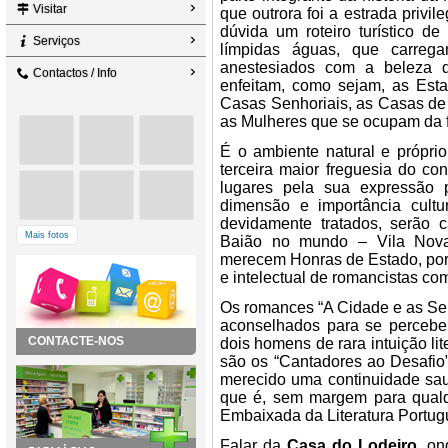
Visitar
que outrora foi a estrada privi
dúvida um roteiro turístico de
Serviços
límpidas águas, que carrega
anestesiados com a beleza 
Contactos / Info
enfeitam, como sejam, as Est
Casas Senhoriais, as Casas de 
as Mulheres que se ocupam da f
É o ambiente natural e própri
terceira maior freguesia do co
lugares pela sua expressão 
dimensão e importância cultur
devidamente tratados, serão 
Mais fotos
Baião no mundo – Vila Nova
merecem Honras de Estado, porq
e intelectual de romancistas c
Os romances “A Cidade e as Ser
aconselhados para se perceber
CONTACTE-NOS
dois homens de rara intuição l
são os “Cantadores ao Desafio
merecido uma continuidade sa
que é, sem margem para qualq
Embaixada da Literatura Portugu
Falar da
Casa do Lodeiro
, o