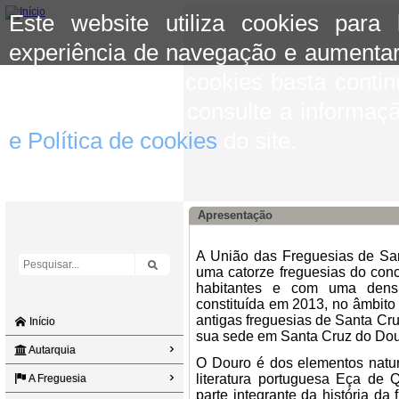
Este website utiliza cookies para
experiência de navegação e aumentar
aceitar o uso de cookies basta conti
mais informação consulte a informaç
e Política de cookies
do site.
Apresentação
A União das Freguesias de Sa
uma catorze freguesias do con
habitantes e com uma densi
constituída em 2013, no âmbito
antigas freguesias de Santa Cr
Início
sua sede em Santa Cruz do Dou
Autarquia
O Douro é dos elementos natur
literatura portuguesa Eça de
A Freguesia
parte integrante da história da 