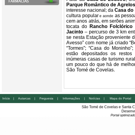
Parque Romântico de Agrelo
interesse nacional; da
Casa do 
cultura popular
as pessoa
e aonde
cem anos atrás, em serões anim
tocata do
Rancho Folclórico
Jacinto
– percurso de 3 km ent
se nesta Estação proveniente d
Avesso” com nome já criado “Be
“Tormes”; “Casa do Moninho”; 
estão depositados os restos m
inúmeras casas de turismo rura
um pouco do que há de melhor 
São Tomé de Covelas.
Início
|
Autarcas
|
Freguesia
|
Informações
|
Notícias
|
Mapa do Portal
São Tomé de Covelas e Santa C
Desenvo
Portal optimiza