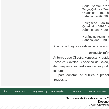
Sede - Santa Cruz 
Terça, Quinta e Se
Quarta das 14h30 
Sábado das 09h30 
Delegação - São To
Quarta das 09h30 
Sábado das 14h30 
Horário de Atendime
Sábado, das 10h00
A Junta de Freguesia está encerrada aos
REUNIÃO PÚB
António José Oliveira Fonseca, Presid
Tomé de Covelas, Concelho de Baião, 
de Freguesia se realizará no segun
minutos.
E, para constar, se publica o prese
freguesia.
Início
|
Autarcas
|
Freguesia
|
Informações
|
Notícias
|
Mapa do Portal
São Tomé de Covelas e Santa C
Desenvo
Portal optimiza