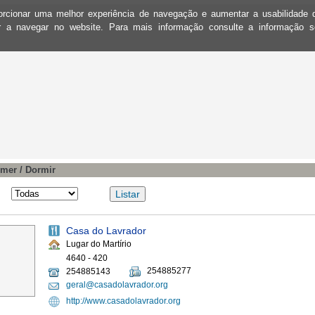
oporcionar uma melhor experiência de navegação e aumentar a usabilidad
ar a navegar no website. Para mais informação consulte a informação 
mer / Dormir
Casa do Lavrador
Lugar do Martírio
4640 - 420
254885277
254885143
geral@casadolavrador.org
http://www.casadolavrador.org