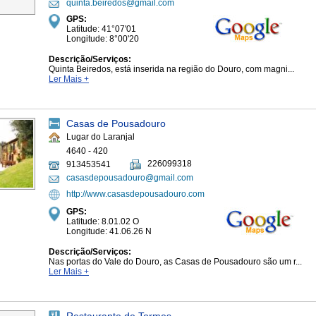
quinta.beiredos@gmail.com
GPS:
Latitude: 41°07'01
Longitude: 8°00'20
Descrição/Serviços:
Quinta Beiredos, está inserida na região do Douro, com magni...
Ler Mais +
Casas de Pousadouro
Lugar do Laranjal
4640 - 420
226099318
913453541
casasdepousadouro@gmail.com
http://www.casasdepousadouro.com
GPS:
Latitude: 8.01.02 O
Longitude: 41.06.26 N
Descrição/Serviços:
Nas portas do Vale do Douro, as Casas de Pousadouro são um r...
Ler Mais +