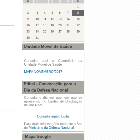
D
S
T
Q
Q
S
S
março
1
2
3
4
5
6
7
8
·
Desfile de Carnaval Concelhio
26/02/2017
9
10
11
12
13
14
15
16
17
18
19
20
21
22
·
Consulta Anual dos Cadernos
23
24
25
26
27
28
29
Eleitorais
30
31
·
Oficinas Intergeracionais - 07 de
Unidade Móvel de Saúde
junho de 2016
·
Reunião Ordinária da Assembleia de
Consulte aqui o Calendário da
Freguesia - 24/04/2016
Unidade Móvel de Saúde
MAPA NOVEMBRO/2017
·
Dia Internacional da Mulher
Edital - Convocação para o
·
Desfile de Carnaval Concelhio - 07 de
Dia da Defesa Nacional
fevereiro de 2016
Consulte o dia em que tem que se
apresentar no Centro de Divulgação
de Vila Real
Consulte aqui o Edital
Para mais informações consulte o Site
do
Ministério da Defesa Nacional
Mapa Google