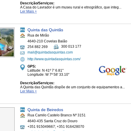
Descrição/Serviços:
A Casa do Lavrador é um museu rural e etnográfico, que integ...
Ler Mais +
Quinta das Quintãs
Rua de Mirão
4640-210 Covelas Baião
300 013 177
254 882 269
mail@quintadasquintas.com
http://www.quintadasquintas.com/
GPS:
Latitude: N 41º 7' 6.81''
Longitude: W 7º 58' 33.10''
Descrição/Serviços:
A Quinta das Quintãs dispõe de um conjunto de equipamentos a...
Ler Mais +
Quinta de Beiredos
Rua Camilo Castelo Branco Nº 3151
4640-435 Santa Cruz do Douro
+351 915049667; +351 916428070