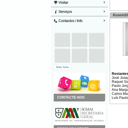
Visitar
Serviços
Assembl
Contactos / Info
Mais fotos
Restante
José Joaq
Raquel So
Paulo Jorg
Ana Marga
Carlos Ma
CONTACTE-NOS
Luís Paul