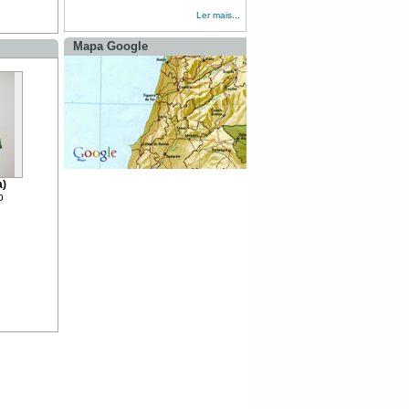
Ler mais...
·
IX Passeio TT Vila de Alegrete 2023
Mapa Google
·
Torneio de Fisgas
a)
o
·
Horário do Cemitério
·
Rede Primária Faixas Gestão
Combustível - SESSÃO
ESCLARECIMENTO