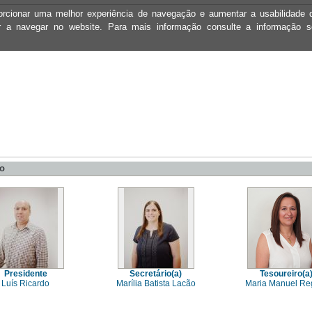
oporcionar uma melhor experiência de navegação e aumentar a usabilidad
ar a navegar no website. Para mais informação consulte a informação 
vo
Presidente
Secretário(a)
Tesoureiro(a
Luís Ricardo
Marília Batista Lacão
Maria Manuel Re