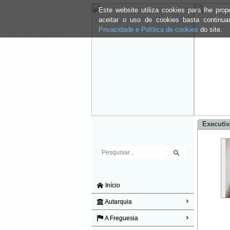
Este website utiliza cookies para lhe pr
aceitar o uso de cookies basta continu
Privacidade e Política de cookies
do site.
Executi
Início
Autarquia
A Freguesia