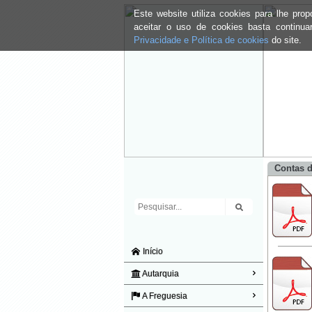
Este website utiliza cookies para lhe pr
aceitar o uso de cookies basta continu
Privacidade e Política de cookies
do site.
Contas d
Início
Autarquia
A Freguesia