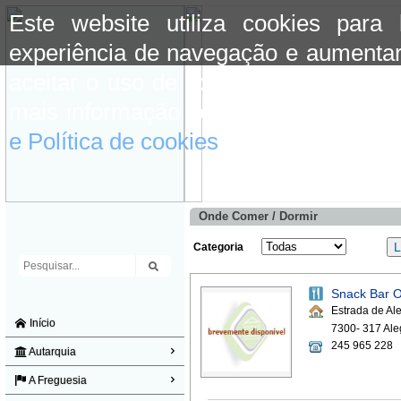
Este website utiliza cookies para
experiência de navegação e aumentar
aceitar o uso de cookies basta conti
mais informação consulte a informaç
e Política de cookies
do site.
Onde Comer / Dormir
Categoria
Snack Bar 
Estrada de Ale
Início
7300- 317 Ale
245 965 228
Autarquia
A Freguesia