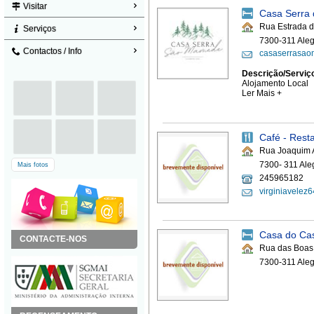
Visitar
Casa Serra
Rua Estrada d
Serviços
7300-311 Aleg
Contactos / Info
casaserrasa
Descrição/Serviç
Alojamento Local
Ler Mais +
Café - Resta
Rua Joaquim 
7300- 311 Ale
Mais fotos
245965182
virginiavelez
Casa do Cas
CONTACTE-NOS
Rua das Boas
7300-311 Aleg