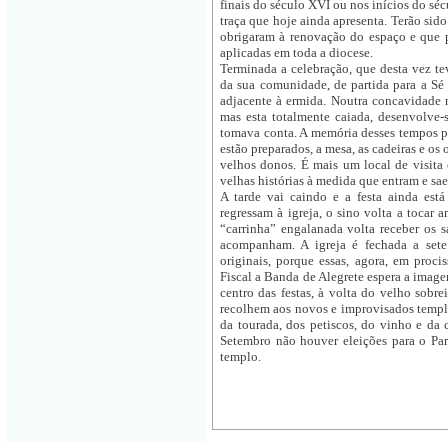
finais do século XVI ou nos inícios do sé
traça que hoje ainda apresenta. Terão sid
obrigaram à renovação do espaço e que 
aplicadas em toda a diocese.
Terminada a celebração, que desta vez te
da sua comunidade, de partida para a Sé 
adjacente à ermida. Noutra concavidade 
mas esta totalmente caiada, desenvolve-
tomava conta. A memória desses tempos p
estão preparados, a mesa, as cadeiras e os
velhos donos. É mais um local de visita 
velhas histórias à medida que entram e sa
A tarde vai caindo e a festa ainda está
regressam à igreja, o sino volta a tocar 
“carrinha” engalanada volta receber os s
acompanham. A igreja é fechada a sete
originais, porque essas, agora, em proc
Fiscal a Banda de Alegrete espera a imagem
centro das festas, à volta do velho sobr
recolhem aos novos e improvisados templo
da tourada, dos petiscos, do vinho e da 
Setembro não houver eleições para o Parl
templo.