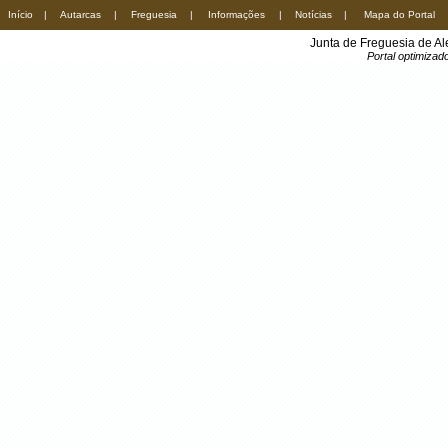
Início
|
Autarcas
|
Freguesia
|
Informações
|
Notícias
|
Mapa do Portal
Junta de Freguesia de A
Portal optimiza