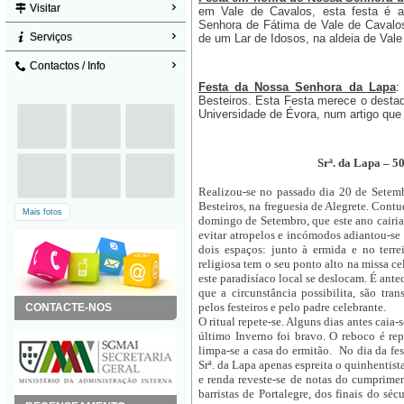
Visitar
em Vale de Cavalos, esta festa é a
Senhora de Fátima de Vale de Cavalos
Serviços
de um Lar de Idosos, na aldeia de Vale
Contactos / Info
Festa da Nossa Senhora da Lapa
:
Besteiros. Esta Festa merece o destaqu
Universidade de Évora, num artigo que
Srª. da Lapa – 5
Realizou-se no passado dia 20 de Setemb
Besteiros, na freguesia de Alegrete. Contu
Mais fotos
domingo de Setembro, que este ano cairia 
evitar atropelos e incómodos adiantou-se
dois espaços: junto à ermida e no terre
religiosa tem o seu ponto alto na missa c
este paradisíaco local se deslocam. É ant
que a circunstância possibilita, são tr
pelos festeiros e pelo padre celebrante.
CONTACTE-NOS
O ritual repete-se. Alguns dias antes caia-
último Inverno foi bravo. O reboco é repo
limpa-se a casa do ermitão. No dia da fes
Srª. da Lapa apenas espreita o quinhentista
e renda reveste-se de notas do cumprime
barristas de Portalegre, dos finais do 