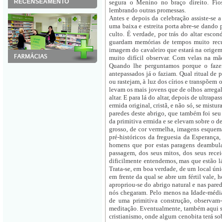
RECENSEAMENTO
segura o Menino no braço direito. Fi
lembrando outras promessas.
Antes e depois da celebração assiste-se a
uma baixa e estreita porta abre-se dando
culto. É verdade, por trás do altar escon
guardam memórias de tempos muito recu
imagem do cavaleiro que estará na origem
muito difícil observar. Com velas na mão,
Quando lhe perguntamos porque o faze
antepassados já o faziam. Qual ritual de
ou rastejam, à luz dos círios e transpõem o
levam os mais jovens que de olhos arregal
altar. E para lá do altar, depois de ultrap
ermida original, cristã, e não só, se mis
paredes deste abrigo, que também foi seu 
da primitiva ermida e se elevam sobre o d
grosso, de cor vermelha, imagens esquem
pré-históricos da freguesia da Esperanç
homens que por estas paragens deambula
passagem, dos seus mitos, dos seus rece
dificilmente entendemos, mas que estão l
Trata-se, em boa verdade, de um local ú
em frente da qual se abre um fértil vale, 
apropriou-se do abrigo natural e nas pare
nós chegaram. Pelo menos na Idade-média a
de uma primitiva construção, observam-
meditação. Eventualmente, também aqui se
cristianismo, onde algum cenobita terá so