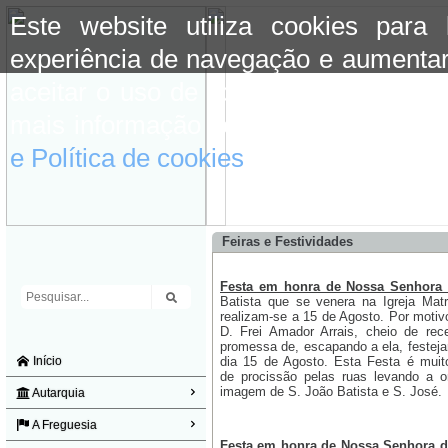
Este website utiliza cookies para
experiência de navegação e aumentar
aceitar o uso de cookies basta conti
mais informação consulte a informaç
e Política de cookies
do site.
Feiras e Festividades
Festa em honra de Nossa Senhora d
Batista que se venera na Igreja Mat
realizam-se a 15 de Agosto. Por motivo
D. Frei Amador Arrais, cheio de rec
promessa de, escapando a ela, festej
Início
dia 15 de Agosto. Esta Festa é muit
de procissão pelas ruas levando 
imagem de S. João Batista e S. José
Autarquia
A Freguesia
Festa em honra de Nossa Senhora d