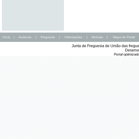
Início
|
Autarcas
|
Freguesia
|
Informações
|
Notícias
|
Mapa do Portal
Junta de Freguesia de União das fregu
Desenvo
Portal optimiza