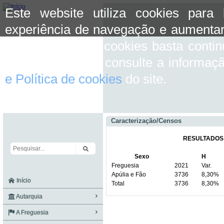
Este website utiliza cookies para
experiência de navegação e aumentar
aceitar o uso de cookies basta conti
mais informação consulte a informaç
e Política de cookies
do site.
Caracterização/Censos
RESULTADOS 
Sexo
H
Freguesia
2021
Var.
Apúlia e Fão
3736
8,30%
Início
Total
3736
8,30%
Autarquia
A Freguesia