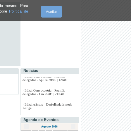
·
Edital trânsito - Procissão -
28/09/2025
e do mesmo. Para
sobre
Politica de
Aceitar
·
Sessão Ordinária Assembleia Freguesia
UFAF 29/09/2025
·
Edital Convocatória - Reunião
delegados - Apúlia 20/09 | 18h00
·
Edital Convocatória - Reunião
delegados - Fão 20/09 | 21h30
·
Edital trânsito - Desfolhada à moda
Antiga
Sexta-Feira, 07.8.2026
Notícias
·
CAMPANHA DE VACINAÇÃO
ANTIRRÁBICA 2025
Agenda de Eventos
Agosto 2026