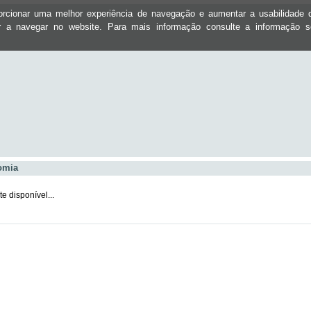
oporcionar uma melhor experiência de navegação e aumentar a usabilidad
ar a navegar no website. Para mais informação consulte a informação 
omia
 disponível...