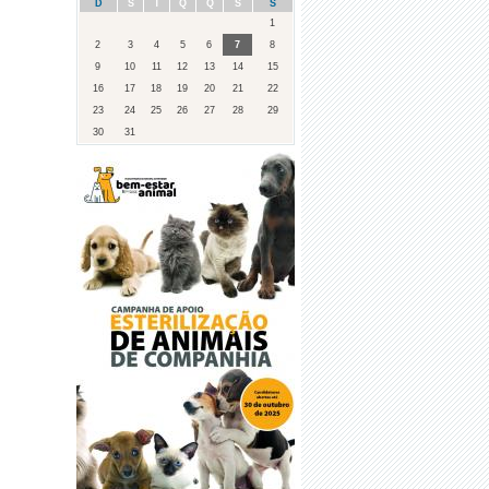
D
S
T
Q
Q
S
S
1
2
3
4
5
6
7
8
9
10
11
12
13
14
15
16
17
18
19
20
21
22
23
24
25
26
27
28
29
30
31