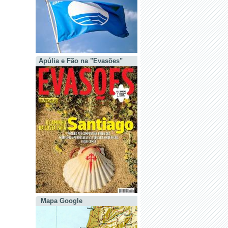
Apúlia e Fão na "Evasões"
Mapa Google