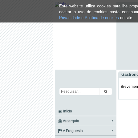
Este website utiliza cookies para lhe pr
aceitar o uso de cookies basta continu
Privacidade e Política de cookies
do site.
Gastron
Brevemente
Início
Autarquia
A Freguesia