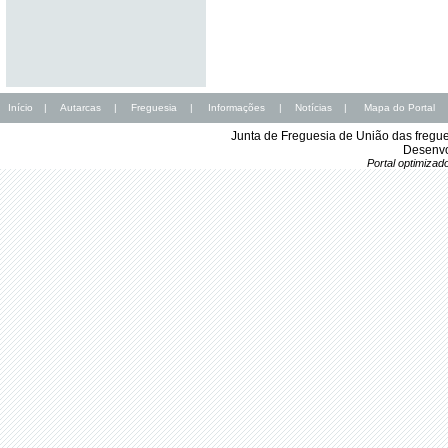
Início
|
Autarcas
|
Freguesia
|
Informações
|
Notícias
|
Mapa do Portal
Junta de Freguesia de União das fregu
Desenvo
Portal optimiza