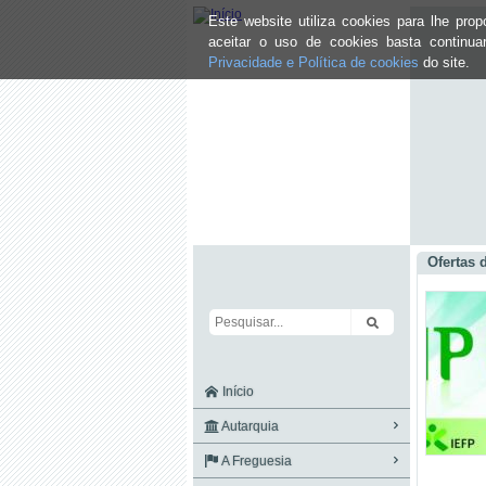
Este website utiliza cookies para lhe pr
aceitar o uso de cookies basta continu
Privacidade e Política de cookies
do site.
Ofertas
Início
Autarquia
A Freguesia