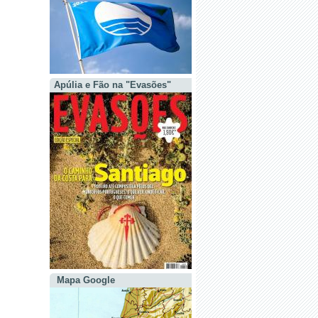
Apúlia e Fão na "Evasões"
Mapa Google