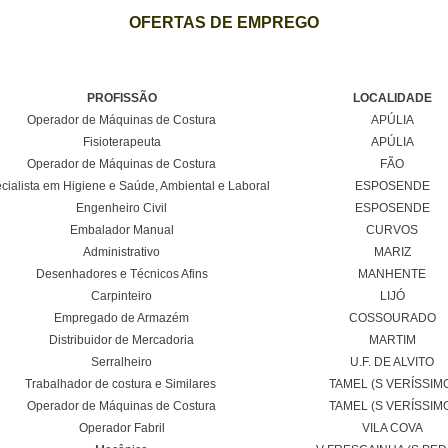
OFERTAS DE EMPREGO
PROFISSÃO
LOCALIDADE
Operador de Máquinas de Costura
APÚLIA
Fisioterapeuta
APÚLIA
Operador de Máquinas de Costura
FÃO
cialista em Higiene e Saúde, Ambiental e Laboral
ESPOSENDE
Engenheiro Civil
ESPOSENDE
Embalador Manual
CURVOS
Administrativo
MARIZ
Desenhadores e Técnicos Afins
MANHENTE
Carpinteiro
LIJÓ
Empregado de Armazém
COSSOURADO
Distribuidor de Mercadoria
MARTIM
Serralheiro
U.F. DE ALVITO
Trabalhador de costura e Similares
TAMEL (S VERÍSSIM
Operador de Máquinas de Costura
TAMEL (S VERÍSSIM
Operador Fabril
VILA COVA