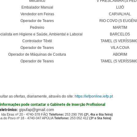
Mecânico
V FRESCAINHA (S PED
Embalador Manual
LIJÓ
Vendedor em Feiras
CARVALHAL
Operador de Teares
RIO COVO (S EUGÉNI
Pedreiro
MARTIM
cialista em Higiene e Saúde, Ambiental e Laboral
BARCELOS
Controlador Têxtil
TAMEL (S VERÍSSIM
Operador de Teares
VILA COVA
Operador de Máquinas de Costura
ABORIM
Operador de Teares
TAMEL (S VERÍSSIM
ltar as ofertas, diariamente, através do site:
https://iefponline.iefp.pt
informações pode contactar o Gabinete de Inserção Profissional
gipufap@gmail.com
eletrónico:
. Ida Eiras nº 20 - 4740-378 FÃO
Telefone:
253 290 795
(2ª, 4ta e 6ta feira)
a do Povo nº 18 - 4740-047 APÚLIA
Telefone:
253 052 412
(3ª e 5ta feira)