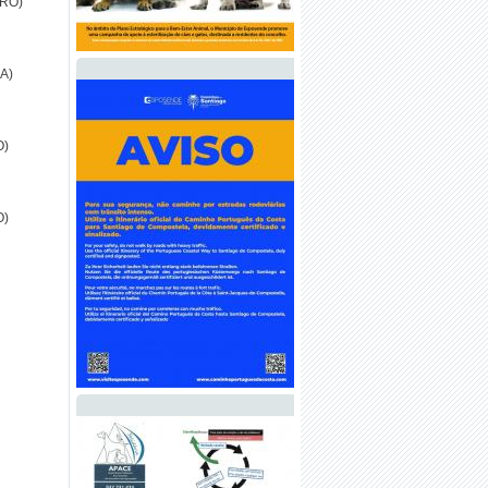
RO)
A)
O)
O)