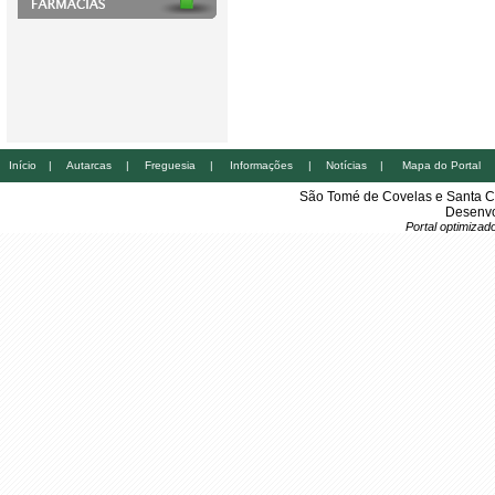
Início
|
Autarcas
|
Freguesia
|
Informações
|
Notícias
|
Mapa do Portal
São Tomé de Covelas e Santa C
Desenvo
Portal optimiza