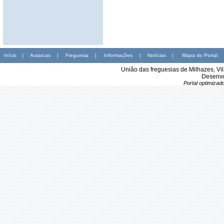
Início
|
Autarcas
|
Freguesia
|
Informações
|
Notícias
|
Mapa do Portal
União das freguesias de Milhazes, Vi
Desenvo
Portal optimiza