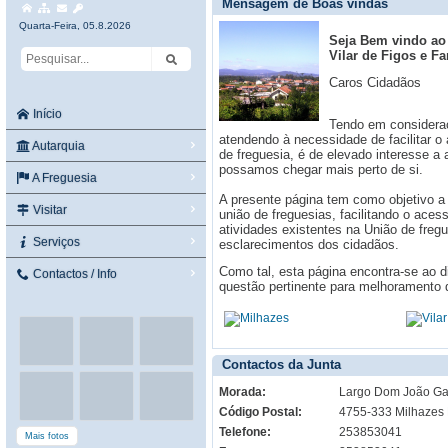
Mensagem de Boas vindas
Quarta-Feira, 05.8.2026
Seja Bem vindo ao 
Vilar de Figos e Fa
Caros Cidadãos
Início
Tendo em consideraç
atendendo à necessidade de facilitar o
Autarquia
de freguesia, é de elevado interesse a
possamos chegar mais perto de si.
A Freguesia
A presente página tem como objetivo a 
Visitar
união de freguesias, facilitando o ace
atividades existentes na União de freg
Serviços
esclarecimentos dos cidadãos.
Como tal, esta página encontra-se ao d
Contactos / Info
questão pertinente para melhoramento
Contactos da Junta
Morada:
Largo Dom João Gar
Código Postal:
4755-333 Milhazes
Telefone:
253853041
Mais fotos