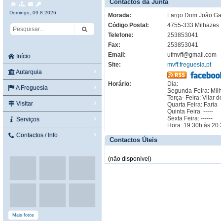
Contactos da Junta
Domingo, 09.8.2026
Morada:
Largo Dom João Gar
Código Postal:
4755-333 Milhazes
Telefone:
253853041
Fax:
253853041
Email:
ufmvff@gmail.com
Início
Site:
mvff.freguesia.pt
Autarquia
Horário:
Dia:
A Freguesia
Segunda-Feira: Mi
Terça- Feira: Vilar 
Visitar
Quarta Feira: Faria
Quinta Feira: -----
Sexta Feira: ------
Serviços
Hora: 19:30h às 20
Contactos / Info
Contactos Úteis
(não disponível)
Mais fotos