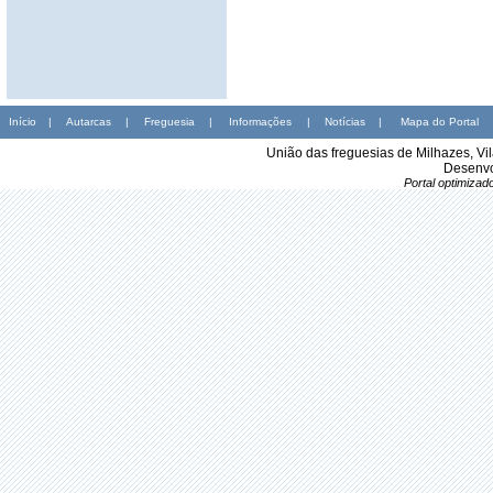
Início
|
Autarcas
|
Freguesia
|
Informações
|
Notícias
|
Mapa do Portal
União das freguesias de Milhazes, Vi
Desenvo
Portal optimiza