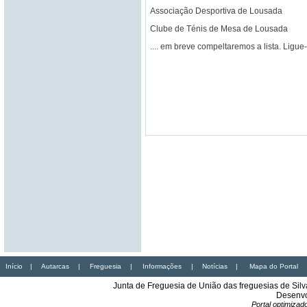
Associação Desportiva de Lousada
Clube de Ténis de Mesa de Lousada
.... em breve compeltaremos a lista. Ligu
Início
|
Autarcas
|
Freguesia
|
Informações
|
Notícias
|
Mapa do Portal
Junta de Freguesia de União das freguesias de Sil
Desenvo
Portal optimiza