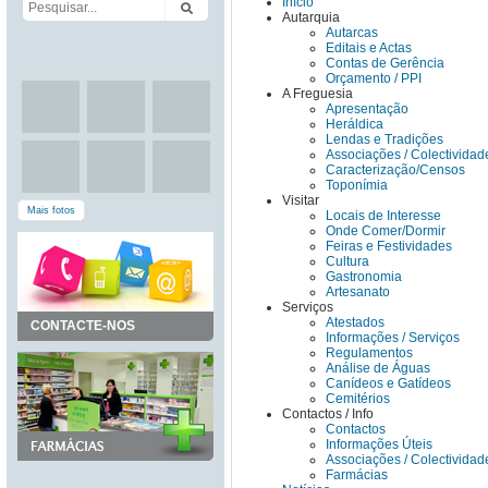
Início
Autarquia
Autarcas
Editais e Actas
Contas de Gerência
Orçamento / PPI
A Freguesia
Apresentação
Heráldica
Lendas e Tradições
Associações / Colectividad
Caracterização/Censos
Toponímia
Visitar
Mais fotos
Locais de Interesse
Onde Comer/Dormir
Feiras e Festividades
Cultura
Gastronomia
Artesanato
Serviços
Atestados
CONTACTE-NOS
Informações / Serviços
Regulamentos
Análise de Águas
Canídeos e Gatídeos
Cemitérios
Contactos / Info
Contactos
Informações Úteis
Associações / Colectividad
Farmácias