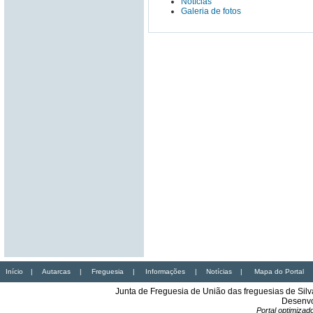
Notícias
Galeria de fotos
Início
|
Autarcas
|
Freguesia
|
Informações
|
Notícias
|
Mapa do Portal
Junta de Freguesia de União das freguesias de Sil
Desenvo
Portal optimiza