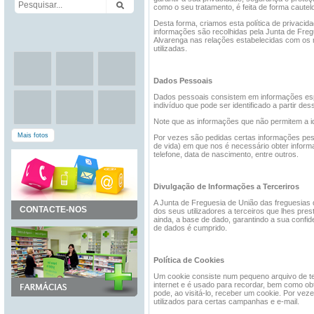
como o seu tratamento, é feita de forma cautel
Desta forma, criamos esta política de privacid
informações são recolhidas pela Junta de Freg
Alvarenga nas relações estabelecidas com os n
utilizadas.
Dados Pessoais
Dados pessoais consistem em informações espe
indivíduo que pode ser identificado a partir de
Note que as informações que não permitem a id
Mais fotos
Por vezes são pedidas certas informações pes
de vida) em que nos é necessário obter infor
telefone, data de nascimento, entre outros.
Divulgação de Informações a Terceriros
A Junta de Freguesia de União das freguesias 
CONTACTE-NOS
dos seus utilizadores a terceiros que lhes pre
ainda, a base de dado, garantindo a sua confid
de dados é cumprido.
Política de Cookies
Um cookie consiste num pequeno arquivo de tex
internet e é usado para recordar, bem como obt
pode, ao visitá-lo, receber um cookie. Por vez
utilizados para certas campanhas e e-mail.