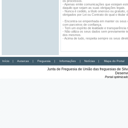
os processos.
- Apenas emite comunicações que estejam estr
daquilo que sejam as suas obrigações legais.
- Nunca é cedido, a título oneroso ou gratuit
obrigados por Lei ou Contrato do qual o titular 
- Encontra-se empenhada em manter os seus da
com parceiros de confiança.
- Tem um espírito de lealdade e transparência 
- Não utiliza os seus dados sem previamente ter
dos mesmos.
- Acima de tudo, respeita sempre os seus direit
Início
|
Autarcas
|
Freguesia
|
Informações
|
Notícias
|
Mapa do Portal
Junta de Freguesia de União das freguesias de Sil
Desenvo
Portal optimiza