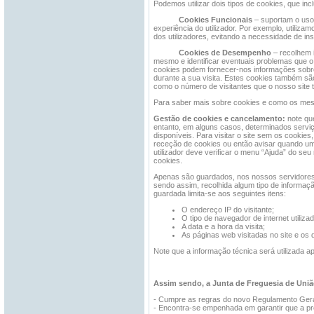
Podemos utilizar dois tipos de cookies, que inc
Cookies Funcionais
– suportam o uso 
experiência do utilizador. Por exemplo, utiliza
dos utilizadores, evitando a necessidade de i
Cookies de Desempenho
– recolhem i
mesmo e identificar eventuais problemas que o 
cookies podem fornecer-nos informações sobre 
durante a sua visita. Estes cookies também são 
como o número de visitantes que o nosso site 
Para saber mais sobre cookies e como os mesm
Gestão de cookies e cancelamento:
note qu
entanto, em alguns casos, determinados servi
disponíveis. Para visitar o site sem os cookies
receção de cookies ou então avisar quando um 
utilizador deve verificar o menu “Ajuda” do se
cookies.
Apenas são guardados, nos nossos servidores, 
sendo assim, recolhida algum tipo de informação
guardada limita-se aos seguintes itens:
O endereço IP do visitante;
O tipo de navegador de internet utiliza
A data e a hora da visita;
As páginas web visitadas no site e o
Note que a informação técnica será utilizada ap
Assim sendo, a Junta de Freguesia de União
- Cumpre as regras do novo Regulamento Gera
- Encontra-se empenhada em garantir que a pr