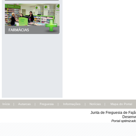
Início
|
Autarcas
|
Freguesia
|
Informações
|
Notícias
|
Mapa do Portal
Junta de Freguesia de Faj
Desenvo
Portal optimiza