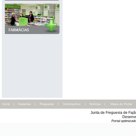
Início
|
Autarcas
|
Freguesia
|
Informações
|
Notícias
|
Mapa do Portal
Junta de Freguesia de Faj
Desenvo
Portal optimiza