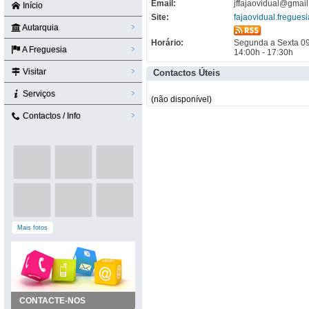
Email:
jffajaovidual@gmai
Início
Site:
fajaovidual.freguesi
Autarquia
Horário:
Segunda a Sexta 09
A Freguesia
14:00h - 17:30h
Visitar
Contactos Úteis
Serviços
(não disponível)
Contactos / Info
Mais fotos
CONTACTE-NOS