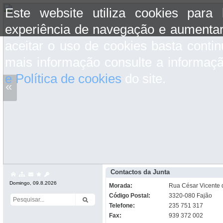
Este website utiliza cookies para
experiência de navegação e aumentar
aceitar o uso de cookies basta conti
mais informação consulte a informaç
e Política de cookies
do site.
«
Contactos da Junta
Domingo, 09.8.2026
Morada:
Rua César Vicente 
Código Postal:
3320-080 Fajão
Telefone:
235 751 317
Fax:
939 372 002