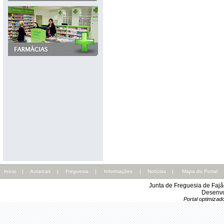
Início
|
Autarcas
|
Freguesia
|
Informações
|
Notícias
|
Mapa do Portal
Junta de Freguesia de Faj
Desenvo
Portal optimiza