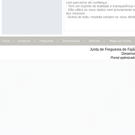
com parceiros de confiança.
- Tem um espírito de lealdade e transparência 
- Não utiliza os seus dados sem previamente ter
dos mesmos.
- Acima de tudo, respeita sempre os seus direit
Início
|
Autarcas
|
Freguesia
|
Informações
|
Notícias
|
Mapa do Portal
Junta de Freguesia de Faj
Desenvo
Portal optimiza