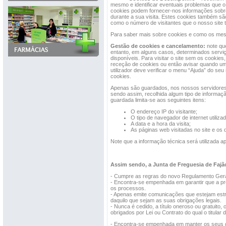
mesmo e identificar eventuais problemas que o 
cookies podem fornecer-nos informações sobre 
durante a sua visita. Estes cookies também são 
como o número de visitantes que o nosso site 
Para saber mais sobre cookies e como os mesm
Gestão de cookies e cancelamento:
note qu
entanto, em alguns casos, determinados servi
disponíveis. Para visitar o site sem os cookies
receção de cookies ou então avisar quando um 
utilizador deve verificar o menu “Ajuda” do se
cookies.
Apenas são guardados, nos nossos servidores, 
sendo assim, recolhida algum tipo de informação
guardada limita-se aos seguintes itens:
O endereço IP do visitante;
O tipo de navegador de internet utiliza
A data e a hora da visita;
As páginas web visitadas no site e o
Note que a informação técnica será utilizada ap
Assim sendo, a Junta de Freguesia de Fajã
- Cumpre as regras do novo Regulamento Gera
- Encontra-se empenhada em garantir que a pr
os processos.
- Apenas emite comunicações que estejam estr
daquilo que sejam as suas obrigações legais.
- Nunca é cedido, a título oneroso ou gratuit
obrigados por Lei ou Contrato do qual o titular 
- Encontra-se empenhada em manter os seus da