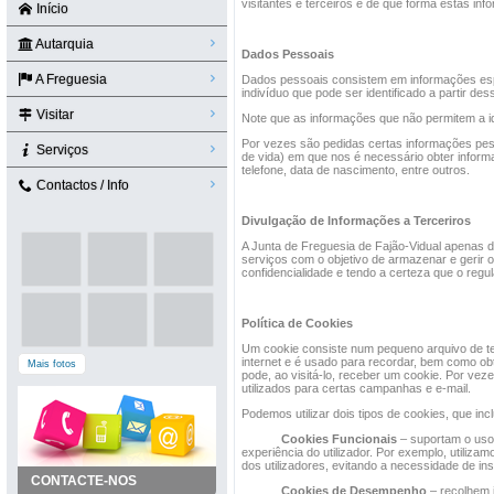
visitantes e terceiros e de que forma estas inf
Início
Autarquia
Dados Pessoais
A Freguesia
Dados pessoais consistem em informações espe
indivíduo que pode ser identificado a partir de
Visitar
Note que as informações que não permitem a id
Por vezes são pedidas certas informações pes
Serviços
de vida) em que nos é necessário obter infor
telefone, data de nascimento, entre outros.
Contactos / Info
Divulgação de Informações a Terceriros
A Junta de Freguesia de Fajão-Vidual apenas d
serviços com o objetivo de armazenar e gerir o
confidencialidade e tendo a certeza que o reg
Política de Cookies
Um cookie consiste num pequeno arquivo de tex
internet e é usado para recordar, bem como obt
Mais fotos
pode, ao visitá-lo, receber um cookie. Por vez
utilizados para certas campanhas e e-mail.
Podemos utilizar dois tipos de cookies, que inc
Cookies Funcionais
– suportam o uso 
experiência do utilizador. Por exemplo, utiliza
dos utilizadores, evitando a necessidade de i
CONTACTE-NOS
Cookies de Desempenho
– recolhem i