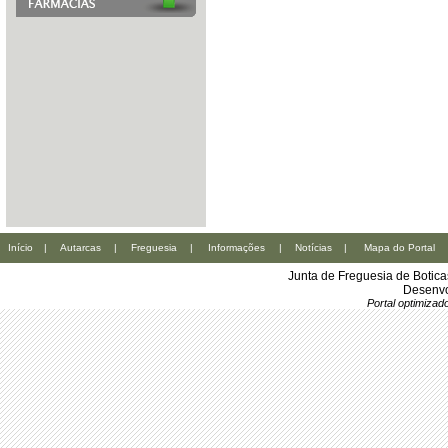
Início
|
Autarcas
|
Freguesia
|
Informações
|
Notícias
|
Mapa do Portal
Junta de Freguesia de Botic
Desenvo
Portal optimiza