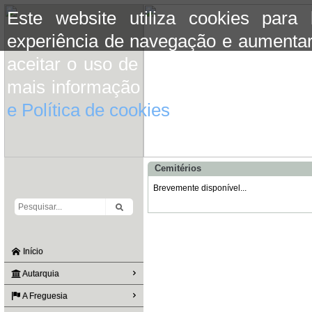
Este website utiliza cookies para
experiência de navegação e aumentar
aceitar o uso de cookies basta conti
mais informação consulte a informaç
e Política de cookies
do site.
Cemitérios
Brevemente disponível...
Início
Autarquia
A Freguesia