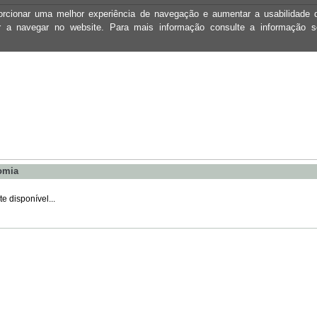
oporcionar uma melhor experiência de navegação e aumentar a usabilidad
ar a navegar no website. Para mais informação consulte a informação 
omia
 disponível...