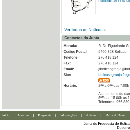
Publicado: 26 de outu
Ver todas as Notícas »
Contactos da Junta
Morada:
R. Dr. Figueiredo Gu
Código Postal:
5460-328 Boticas
Telefone:
276 418 124
Fax:
276 418 124
Email:
jfboticasgranja@bot
Site:
boticasegranja.freg
Horário:
2ªF a 6ªF das 7:00h
Atendimento do exe
5ªF das 15:00h ás 
Telemóvel: 966 830
Início
|
Autarcas
|
Freguesia
|
Informações
|
Notícias
|
Mapa do Portal
Junta de Freguesia de Botic
Desenvo