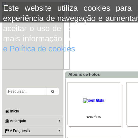
Este website utiliza cookies para
experiência de navegação e aumentar
aceitar o uso de cookies basta conti
mais informação consulte a informaç
e Política de cookies
do site.
Álbuns de Fotos
Início
sem título
Autarquia
A Freguesia