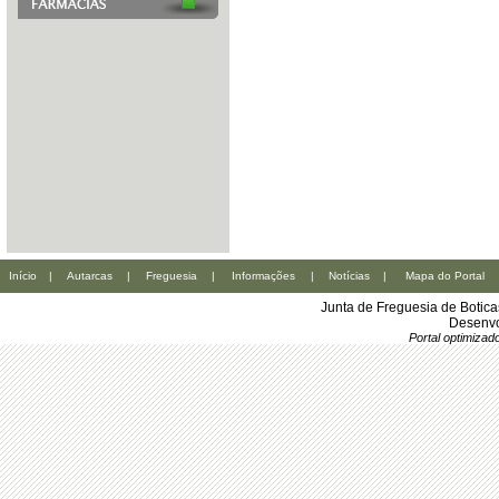
Início
|
Autarcas
|
Freguesia
|
Informações
|
Notícias
|
Mapa do Portal
Junta de Freguesia de Botic
Desenvo
Portal optimiza