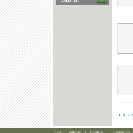
1 - 5 de 1
Início
|
Autarcas
|
Freguesia
|
Informações