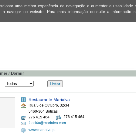
oporcionar uma melhor experiência de navegação e aumentar a usabilidad
ar a navegar no website. Para mais informação consulte a informação 
mer / Dormir
Restaurante Marialva
Rua 5 de Outubro, 32/34
5460-304 Boticas
276 415 464
276 415 464
food4u@marialva.com
www.marialva.pt