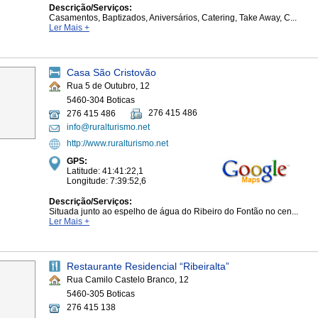
Descrição/Serviços:
Casamentos, Baptizados, Aniversários, Catering, Take Away, C...
Ler Mais +
Casa São Cristovão
Rua 5 de Outubro, 12
5460-304 Boticas
276 415 486
276 415 486
info@ruralturismo.net
http://www.ruralturismo.net
GPS:
Latitude: 41:41:22,1
Longitude: 7:39:52,6
Descrição/Serviços:
Situada junto ao espelho de água do Ribeiro do Fontão no cen...
Ler Mais +
Restaurante Residencial “Ribeiralta”
Rua Camilo Castelo Branco, 12
5460-305 Boticas
276 415 138