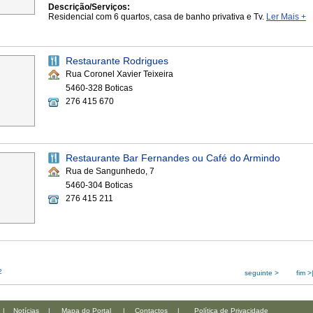
Descrição/Serviços:
Residencial com 6 quartos, casa de banho privativa e Tv.
Ler Mais +
Restaurante Rodrigues
Rua Coronel Xavier Teixeira
5460-328 Boticas
276 415 670
Restaurante Bar Fernandes ou Café do Armindo
Rua de Sangunhedo, 7
5460-304 Boticas
276 415 211
2
seguinte >
fim >
|
Notícias
|
Mapa do Portal
|
Contactos
|
Política de Privacidade