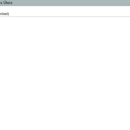
s Úteis
nível)