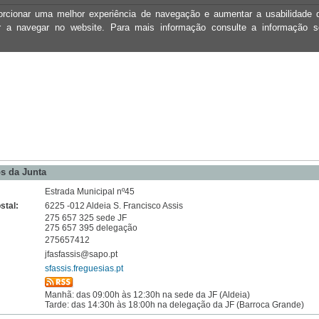
oporcionar uma melhor experiência de navegação e aumentar a usabilidad
ar a navegar no website. Para mais informação consulte a informação 
s da Junta
Estrada Municipal nº45
stal:
6225 -012 Aldeia S. Francisco Assis
275 657 325 sede JF
275 657 395 delegação
275657412
jfasfassis@sapo.pt
sfassis.freguesias.pt
Manhã: das 09:00h às 12:30h na sede da JF (Aldeia)
Tarde: das 14:30h às 18:00h na delegação da JF (Barroca Grande)