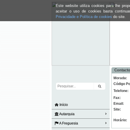
Este website utiliza cookies para lhe pr
aceitar o uso de cookies basta continu
Privacidade e Política de cookies
do site.
Contacto
Morada:
Código Po
Telefone:
Fax:
Email:
Início
Site:
Autarquia
Horário:
A Freguesia