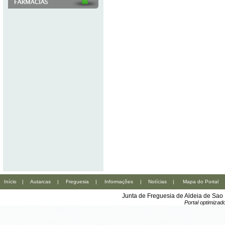
Início
|
Autarcas
|
Freguesia
|
Informações
|
Notícias
|
Mapa do Portal
Junta de Freguesia de Aldeia de Sao
Portal optimiza