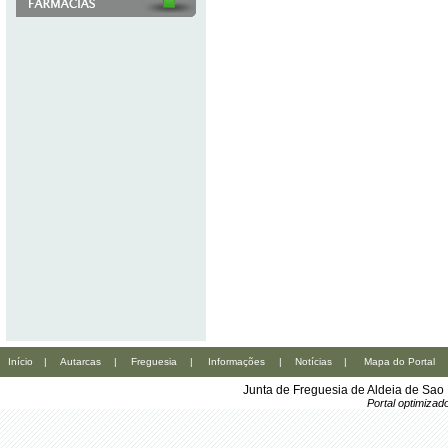
Início
|
Autarcas
|
Freguesia
|
Informações
|
Notícias
|
Mapa do Portal
Junta de Freguesia de Aldeia de Sao
Portal optimiza