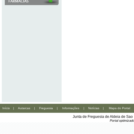
Início
|
Autarcas
|
Freguesia
|
Informações
|
Notícias
|
Mapa do Portal
Junta de Freguesia de Aldeia de Sao
Portal optimiza