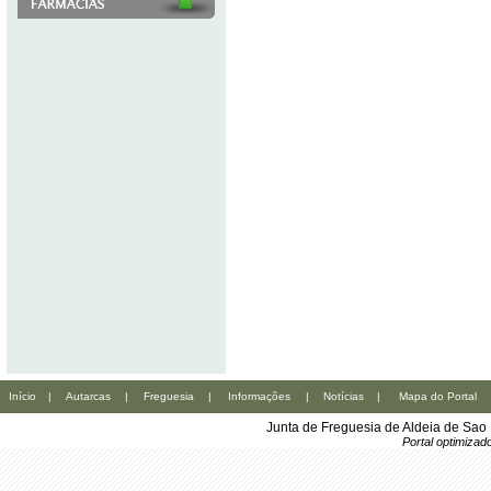
Início
|
Autarcas
|
Freguesia
|
Informações
|
Notícias
|
Mapa do Portal
Junta de Freguesia de Aldeia de Sao
Portal optimiza