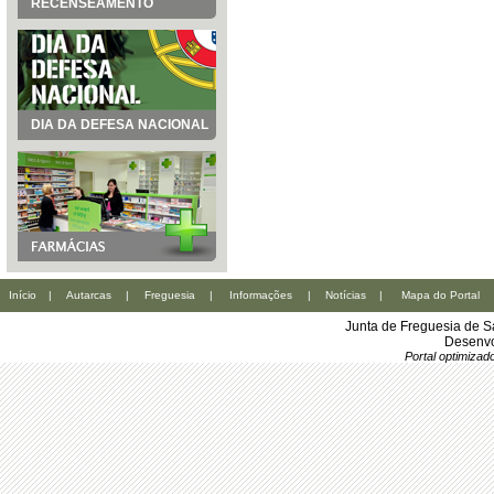
RECENSEAMENTO
DIA DA DEFESA NACIONAL
Início
|
Autarcas
|
Freguesia
|
Informações
|
Notícias
|
Mapa do Portal
Junta de Freguesia de S
Desenvo
Portal optimiza