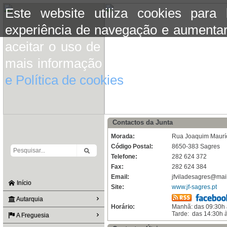
Este website utiliza cookies para
experiência de navegação e aumentar
aceitar o uso de cookies basta conti
mais informação consulte a informaç
e Política de cookies
do site.
Contactos da Junta
Morada:
Rua Joaquim Maurí
Código Postal:
8650-383 Sagres
Telefone:
282 624 372
Fax:
282 624 384
Email:
jfviladesagres@mail
Início
Site:
www.jf-sagres.pt
Autarquia
Horário:
Manhã: das 09:30h 
Tarde: das 14:30h 
A Freguesia