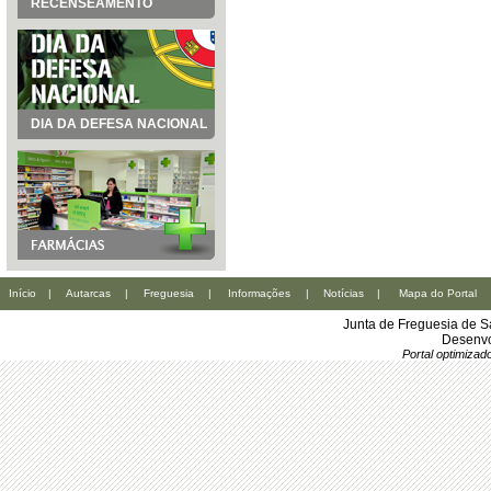
RECENSEAMENTO
DIA DA DEFESA NACIONAL
Início
|
Autarcas
|
Freguesia
|
Informações
|
Notícias
|
Mapa do Portal
Junta de Freguesia de S
Desenvo
Portal optimiza