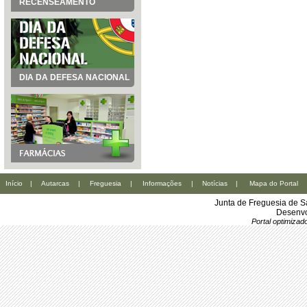
RECENSEAMENTO
DIA DA DEFESA NACIONAL
Início
|
Autarcas
|
Freguesia
|
Informações
|
Notícias
|
Mapa do Portal
Junta de Freguesia de S
Desenvo
Portal optimiza