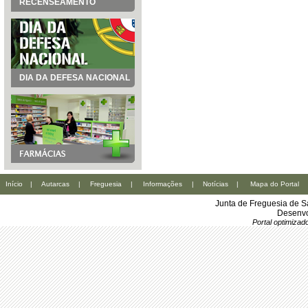
RECENSEAMENTO
DIA DA DEFESA NACIONAL
Início
|
Autarcas
|
Freguesia
|
Informações
|
Notícias
|
Mapa do Portal
Junta de Freguesia de S
Desenvo
Portal optimiza