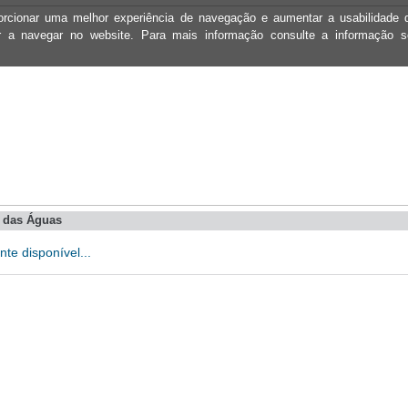
oporcionar uma melhor experiência de navegação e aumentar a usabilidad
ar a navegar no website. Para mais informação consulte a informação 
s das Águas
te disponível...