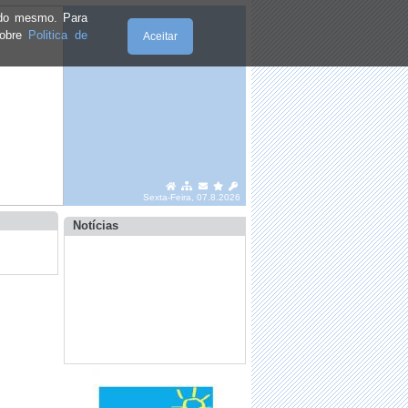
·
GRIPE AVIÁRIA DE ALTA
PATOGENICIDADE em Portugal
e do mesmo. Para
sobre
Politica de
Aceitar
·
Transporte Solidário
·
Início do Ano Hidrológico -
Recomendações
Sexta-Feira, 07.8.2026
Notícias
·
Precisa de alterar a morada do Cartão
de Cidadão?
·
Dados biométricos