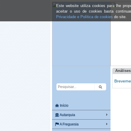
Este website utiliza cookies para lhe pr
aceitar o uso de cookies basta continu
Privacidade e Política de cookies
do site.
Análise
Brevemen
Início
Autarquia
A Freguesia