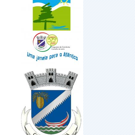
·
Sabia que pode renovar online o seu
Cartão de Cidadão sem sair d
·
Vacinação para a população sem
número de utente
·
FUNDO MUNICIPAL DE
EMERGÊNCIA SOCIAL (FMES)