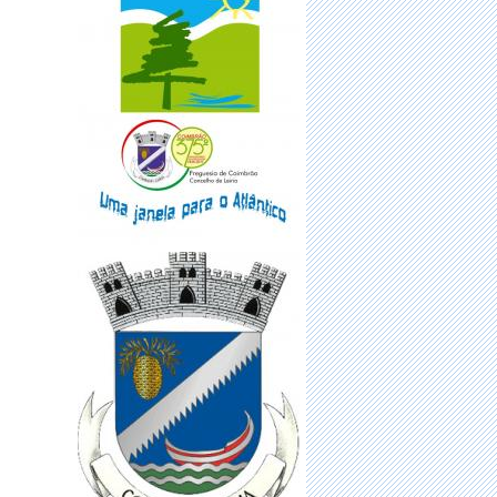
·
Precisa de alterar a morada do Cartão
de Cidadão?
·
Dados biométricos
·
Sabia que pode renovar online o seu
Cartão de Cidadão sem sair d
·
Vacinação para a população sem
número de utente
·
FUNDO MUNICIPAL DE