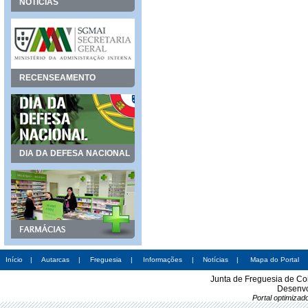
NOTÍCIAS
RECENSEAMENTO
DIA DA DEFESA NACIONAL
Início
|
Autarcas
|
Freguesia
|
Informações
|
Notícias
|
Mapa do Portal
Junta de Freguesia de Co
Desenvo
Portal optimiza