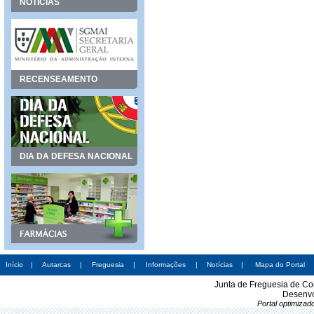
NOTÍCIAS
RECENSEAMENTO
DIA DA DEFESA NACIONAL
Início
|
Autarcas
|
Freguesia
|
Informações
|
Notícias
|
Mapa do Portal
Junta de Freguesia de Co
Desenvo
Portal optimiza