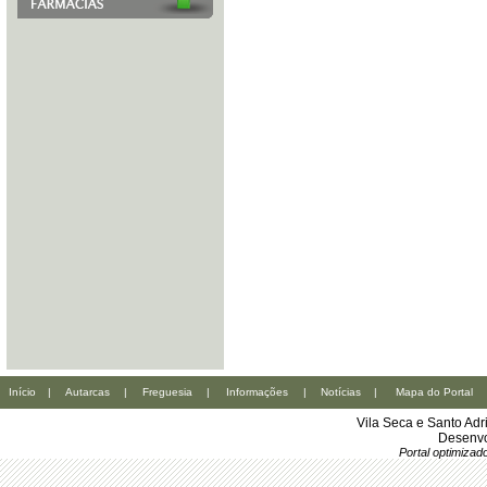
Início
|
Autarcas
|
Freguesia
|
Informações
|
Notícias
|
Mapa do Portal
Vila Seca e Santo Ad
Desenvo
Portal optimiza